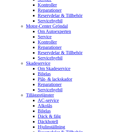
Kontroller
Reparationer
Reservdelar & Tillbehör
Servicehyrbil
Motor-Center Gröndal
Om Autoexperten
Service
Kontroller
Reparationer
Reservdelar & Tillbehör
Servicehyrbil
Skadeservice
Om Skadeservice
Bilglas
Plåt- & lackskador
Reparationer
Servicehyrbil
Tilläggstjänster
AC-service
Alkolås
Bilglas
Däck & fälg
Däckhotell
Hjulinställning