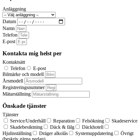
Anläggning
Datum
Namn
Telefon
E-post
Kontakta mig helst per
Kontaktsätt
Telefon
E-post
Bilmärke och modell
Årsmodell
Registreringsnummer
Mätarställning
Önskade tjänster
Tjänster
Service/Underhåll
Reparation
Felsökning
Skadeservice
Skadebesiktning
Däck & fälg
Däckhotell
Hjulinställning
Dräger alkolås
Systemuppdatering
Övrigt
(beskriv gärna nedan)