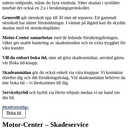
rattens mittpunkt, måste du byta vindruta. Sitter skadan i synfältet
innebär det också en 2:a i besiktningsprotokollet.
Generellt
går stenskott upp till 30 mm att reparera. Ett gammalt
stenskott har sämre förutsättningar. I väntan på åtgärd kan du skydda
skadan med ett stenskottsplåster.
Motor-Center samarbetar
med de ledande försäkringsbolagen,
vilket ger snabb hantering av skadeärenden och en extra trygghet för
våra kunder.
Vill du enbart boka tid,
utan att göra skadeanmälan, använd gärna
vår Boka tid-knapp.
Skadeanmälan
gör du också enkelt via våra knappar. Vi kontaktar
därefter dig och ditt försäkringsbolag. Vid skadeanmälan behöver du
inte boka tid – vi återkommer till dig.
Servicehyrbil
och hyrbil via Hertz erbjuds medan vi tar hand om
din bil.
Skadeanmälan
Boka tid
Motor-Center
– Skadeservice