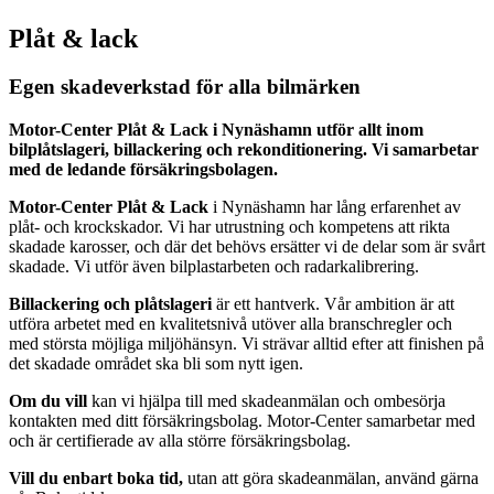
Plåt & lack
Egen skadeverkstad för alla bilmärken
Motor-Center
Plåt & Lack i Nynäshamn utför allt inom
bilplåtslageri, billackering och rekonditionering. Vi samarbetar
med de ledande försäkringsbolagen.
Motor-Center Plåt & Lack
i Nynäshamn har lång erfarenhet av
plåt- och krockskador. Vi har utrustning och kompetens att rikta
skadade karosser, och där det behövs ersätter vi de delar som är svårt
skadade. Vi utför även bilplastarbeten och radarkalibrering.
Billackering och plåtslageri
är ett hantverk. Vår ambition är att
utföra arbetet med en kvalitetsnivå utöver alla branschregler och
med största möjliga miljöhänsyn. Vi strävar alltid efter att finishen på
det skadade området ska bli som nytt igen.
Om du vill
kan vi hjälpa till med skadeanmälan och ombesörja
kontakten med ditt försäkringsbolag. Motor-Center samarbetar med
och är certifierade av alla större försäkringsbolag.
Vill du enbart boka tid,
utan att göra skadeanmälan, använd gärna