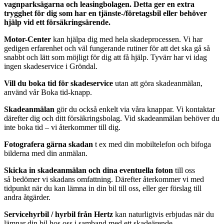
vagnparksägarna och leasingbolagen. Detta ger en extra
trygghet för dig som har en tjänste-/företagsbil eller behöver
hjälp vid ett försäkringsärende.
Motor-Center
kan hjälpa dig med hela skadeprocessen. Vi har
gedigen erfarenhet och väl fungerande rutiner för att det ska gå så
snabbt och lätt som möjligt för dig att få hjälp. Tyvärr har vi idag
ingen skadeservice i Gröndal.
Vill du boka tid för skadeservice
utan att göra skadeanmälan,
använd vår Boka tid-knapp.
Skadeanmälan
gör du också enkelt via våra knappar. Vi kontaktar
därefter dig och ditt försäkringsbolag. Vid skadeanmälan behöver du
inte boka tid – vi återkommer till dig.
Fotografera gärna skadan
t ex med din mobiltelefon och bifoga
bilderna med din anmälan.
Skicka in skadeanmälan och dina eventuella foton
till oss
så bedömer vi skadans omfattning. Därefter återkommer vi med
tidpunkt när du kan lämna in din bil till oss, eller ger förslag till
andra åtgärder.
Servicehyrbil / hyrbil från Hertz
kan naturligtvis erbjudas när du
lämnar din bil hos oss i samband med ett skadeärende.