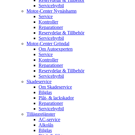
Reservdelar & Tillbehör
Servicehyrbil
Motor-Center Nynäshamn
Service
Kontroller
Reparationer
Reservdelar & Tillbehör
Servicehyrbil
Motor-Center Gröndal
Om Autoexperten
Service
Kontroller
Reparationer
Reservdelar & Tillbehör
Servicehyrbil
Skadeservice
Om Skadeservice
Bilglas
Plåt- & lackskador
Reparationer
Servicehyrbil
Tilläggstjänster
AC-service
Alkolås
Bilglas