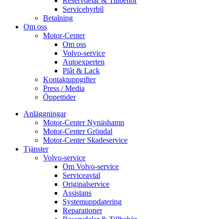
Reservdelar & Tillbehör
Servicehyrbil
Betalning
Om oss
Motor-Center
Om oss
Volvo-service
Autoexperten
Plåt & Lack
Kontaktuppgifter
Press / Media
Öppettider
Anläggningar
Motor-Center Nynäshamn
Motor-Center Gröndal
Motor-Center Skadeservice
Tjänster
Volvo-service
Om Volvo-service
Serviceavtal
Originalservice
Assistans
Systemuppdatering
Reparationer